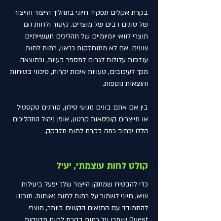
בקרת אקלים תפקיד חיוני בתהליך הייצור והייצור
של סוגים רבים של מוצרים. קיטור ולחות הם
תוצרי לוואי יומיומיים של תהליכים תעשייתיים
שונים. אם לא מתוחזקות כראוי, רמות לחות
עודפות עלולות לגרום למספר בעיות, וכתוצאה
מכך לעיכובים, טעויות איכות יקרות, סיכוני בטיחות
והוצאות נוספות.
בין אם אתם בונים מנועי סילון, סורגים טקסטיל
או מייצרים קופסאות קרטון, אופן ניהול התהליכים
הללו יכתיב כמה בקרת לחות תזדקק.
קולט לחות עוצמתי, יעיל
כדי להבטיח שמתקן הייצור שלך יפעל ביעילות
שיא, חיוני לשמור על רמות לחות נאותות. תוכננו
להתמודד עם התנאים הקשים ביותר, מוצרי
Quest ישמרו על רמות בקרת לחות מדויקות