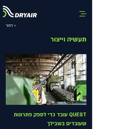
חזור >
תעשיה וייצור
QUEST עובד כדי לספק פתרונות
שעובדים בשבילך